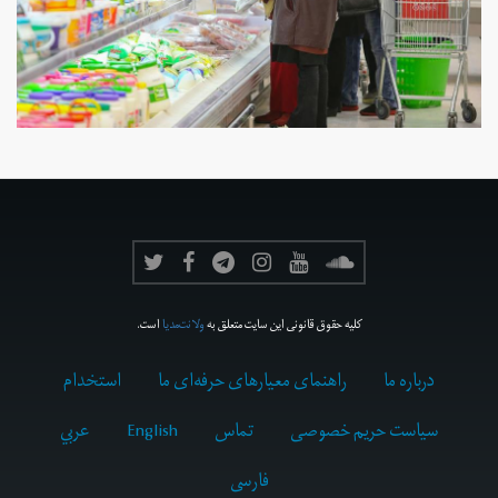
کلیه حقوق قانونی این سایت متعلق به
ولانت‌مدیا
است.
درباره ما
راهنمای معیارهای حرفه‌ای ما
استخدام
سیاست حریم خصوصی
تماس
English
عربي
فارسى