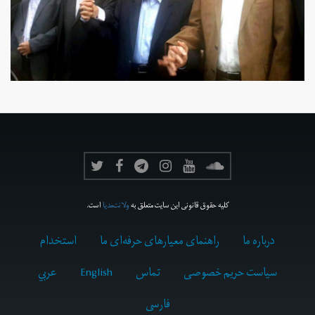
کلیه حقوق قانونی این سایت متعلق به
ولانت‌مدیا
است.
درباره ما
راهنمای معیارهای حرفه‌ای ما
استخدام
سیاست حریم خصوصی
تماس
English
عربي
فارسى