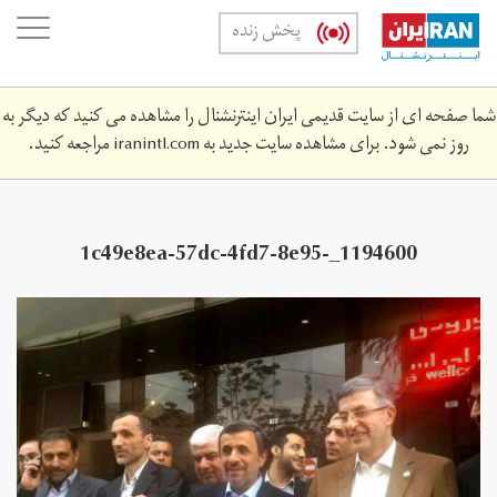
Skip
oggle
پخش زنده
to
ation
main
content
شما صفحه ای از سایت قدیمی ایران اینترنشنال را مشاهده می کنید که دیگر به
روز نمی شود. برای مشاهده سایت جدید به
iranintl.com
مراجعه کنید.
1194600_1c49e8ea-57dc-4fd7-8e95-
0aa35e6a5374.jpg