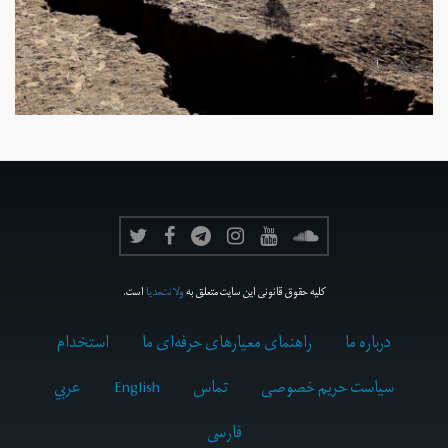
کلیه حقوق قانونی این سایت متعلق به
ولانت‌مدیا
است.
درباره ما
راهنمای معیارهای حرفه‌ای ما
استخدام
سیاست حریم خصوصی
تماس
English
عربي
فارسى