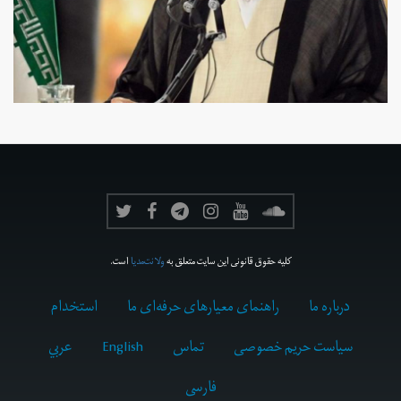
کلیه حقوق قانونی این سایت متعلق به
ولانت‌مدیا
است.
درباره ما
راهنمای معیارهای حرفه‌ای ما
استخدام
سیاست حریم خصوصی
تماس
English
عربي
فارسى