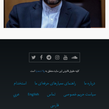
کلیه حقوق قانونی این سایت متعلق به
ولانت‌مدیا
است.
درباره ما
راهنمای معیارهای حرفه‌ای ما
استخدام
سیاست حریم خصوصی
تماس
English
عربي
فارسى