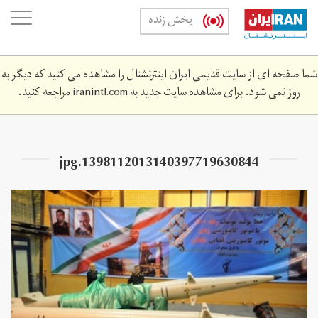
Skip
oggle
پخش زنده
to
ation
main
content
شما صفحه ای از سایت قدیمی ایران اینترنشنال را مشاهده می کنید که دیگر به
روز نمی شود. برای مشاهده سایت جدید به
iranintl.com
مراجعه کنید.
1398112013140397719630844.jpg