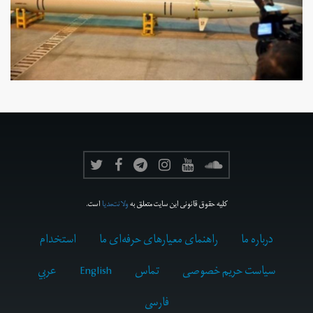
کلیه حقوق قانونی این سایت متعلق به
ولانت‌مدیا
است.
درباره ما
راهنمای معیارهای حرفه‌ای ما
استخدام
سیاست حریم خصوصی
تماس
English
عربي
فارسى