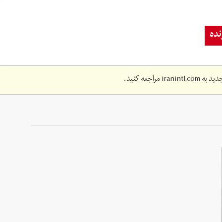
ده
دید به
iranintl.com
مراجعه کنید.