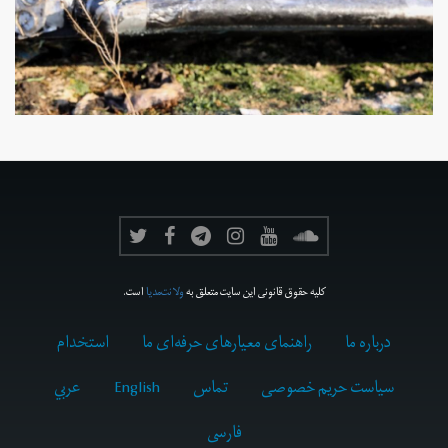
کلیه حقوق قانونی این سایت متعلق به
ولانت‌مدیا
است.
درباره ما
راهنمای معیارهای حرفه‌ای ما
استخدام
سیاست حریم خصوصی
تماس
English
عربي
فارسى