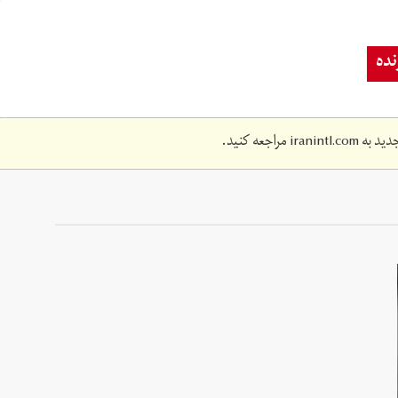
ده
دید به
iranintl.com
مراجعه کنید.