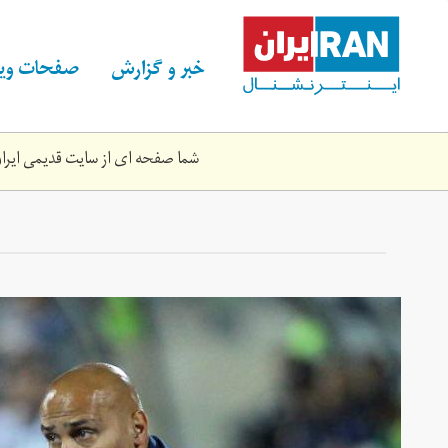
Skip
to
main
خبر و گزارش
صفحات ویژ
content
شما صفحه ای از سایت قدیمی ایران 