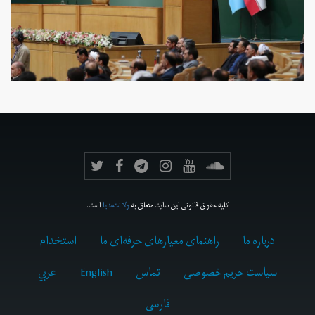
کلیه حقوق قانونی این سایت متعلق به
ولانت‌مدیا
است.
درباره ما
راهنمای معیارهای حرفه‌ای ما
استخدام
سیاست حریم خصوصی
تماس
English
عربي
فارسى