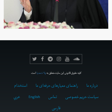
کلیه حقوق قانونی این سایت متعلق به
ولانت‌مدیا
است.
درباره ما
راهنمای معیارهای حرفه‌ای ما
استخدام
سیاست حریم خصوصی
تماس
English
عربي
فارسى