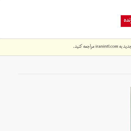
ده
دید به
iranintl.com
مراجعه کنید.