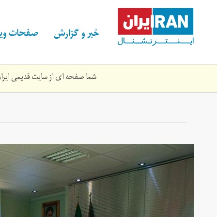
Skip
to
main
خبر و گزارش
صفحات ویژ
content
شما صفحه ای از سایت قدیمی ایران 