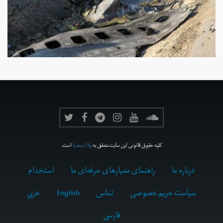
کلیه حقوق قانونی این سایت متعلق به
ولانت‌مدیا
است.
درباره ما
راهنمای معیارهای حرفه‌ای ما
استخدام
سیاست حریم خصوصی
تماس
English
عربي
فارسى