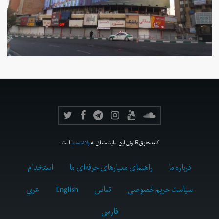
کلیه حقوق قانونی این سایت متعلق به
ولانت‌مدیا
است.
درباره ما
راهنمای معیارهای حرفه‌ای ما
استخدام
سیاست حریم خصوصی
تماس
English
عربي
فارسى