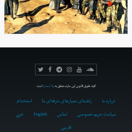
کلیه حقوق قانونی این سایت متعلق به
ولانت‌مدیا
است.
درباره ما
راهنمای معیارهای حرفه‌ای ما
استخدام
سیاست حریم خصوصی
تماس
English
عربي
فارسى