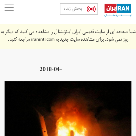
Skip
oggle
پخش زنده
to
ation
main
content
شما صفحه ای از سایت قدیمی ایران اینترنشنال را مشاهده می کنید که دیگر به
روز نمی شود. برای مشاهده سایت جدید به
iranintl.com
مراجعه کنید.
2018-04-
8z_1915697370_rc187a23a5f0_rtrmadp_3_mideast-
crisis-syria.jpg