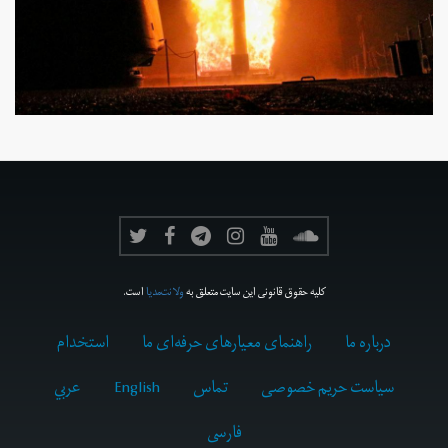
کلیه حقوق قانونی این سایت متعلق به
ولانت‌مدیا
است.
درباره ما
راهنمای معیارهای حرفه‌ای ما
استخدام
سیاست حریم خصوصی
تماس
English
عربي
فارسى