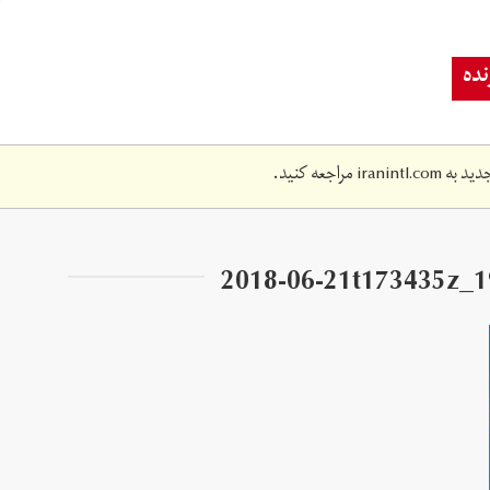
ده
دید به
iranintl.com
مراجعه کنید.
2018-06-21t173435z_1