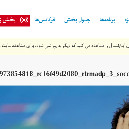
ه
برنامه‌ها
جدول پخش
فرکانس‌ها
پخش زن
اینترنشنال را مشاهده می کنید که دیگر به روز نمی شود. برای مشاهده سایت ج
973854818_rc16f49d2080_rtrmadp_3_soccer