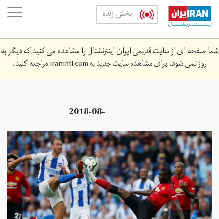
Skip
oggle
پخش زنده
to
ation
main
content
شما صفحه ای از سایت قدیمی ایران اینترنشنال را مشاهده می کنید که دیگر به
روز نمی شود. برای مشاهده سایت جدید به
iranintl.com
مراجعه کنید.
2018-08-
334z_792497752_rc1158f77b90_rtrmadp_3_soccer-
england-brh-mun.jpg