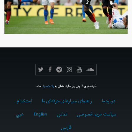
کلیه حقوق قانونی این سایت متعلق به
ولانت‌مدیا
است.
درباره ما
راهنمای معیارهای حرفه‌ای ما
استخدام
سیاست حریم خصوصی
تماس
English
عربي
فارسى