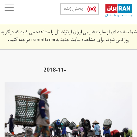
Skip
oggle
پخش زنده
to
ation
main
content
شما صفحه ای از سایت قدیمی ایران اینترنشنال را مشاهده می کنید که دیگر به
روز نمی شود. برای مشاهده سایت جدید به
iranintl.com
مراجعه کنید.
2018-11-
106z_770401516_rc17fd27ce90_rtrmadp_3_global-
plastic.jpg