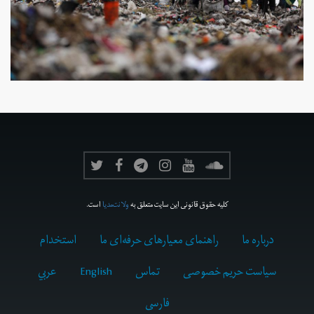
کلیه حقوق قانونی این سایت متعلق به
ولانت‌مدیا
است.
درباره ما
راهنمای معیارهای حرفه‌ای ما
استخدام
سیاست حریم خصوصی
تماس
English
عربي
فارسى