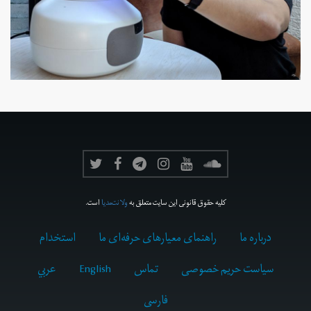
کلیه حقوق قانونی این سایت متعلق به
ولانت‌مدیا
است.
درباره ما
راهنمای معیارهای حرفه‌ای ما
استخدام
سیاست حریم خصوصی
تماس
English
عربي
فارسى