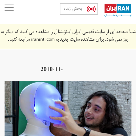
Skip
oggle
پخش زنده
to
ation
main
content
شما صفحه ای از سایت قدیمی ایران اینترنشنال را مشاهده می کنید که دیگر به
روز نمی شود. برای مشاهده سایت جدید به
iranintl.com
مراجعه کنید.
2018-11-
1z_1747420998_rc19288d2de0_rtrmadp_3_britain-
robot-mask.jpg