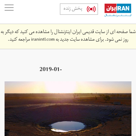
Skip
oggle
پخش زنده
to
ation
main
content
شما صفحه ای از سایت قدیمی ایران اینترنشنال را مشاهده می کنید که دیگر به
روز نمی شود. برای مشاهده سایت جدید به
iranintl.com
مراجعه کنید.
2019-01-
z_440876570_rc1756bd8910_rtrmadp_3_australia-
weather.jpg