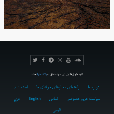
کلیه حقوق قانونی این سایت متعلق به
ولانت‌مدیا
است.
درباره ما
راهنمای معیارهای حرفه‌ای ما
استخدام
سیاست حریم خصوصی
تماس
English
عربي
فارسى