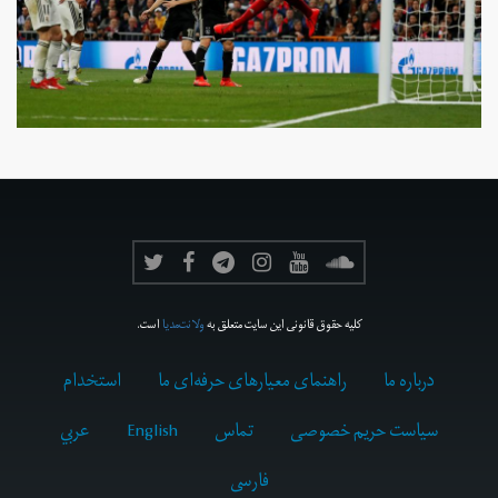
کلیه حقوق قانونی این سایت متعلق به
ولانت‌مدیا
است.
درباره ما
راهنمای معیارهای حرفه‌ای ما
استخدام
سیاست حریم خصوصی
تماس
English
عربي
فارسى