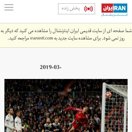
Skip
oggle
پخش زنده
to
ation
main
content
شما صفحه ای از سایت قدیمی ایران اینترنشنال را مشاهده می کنید که دیگر به
روز نمی شود. برای مشاهده سایت جدید به
iranintl.com
مراجعه کنید.
2019-03-
23z_1381302329_rc1ea78b8560_rtrmadp_3_soccer-
champions-mad-aja.jpg