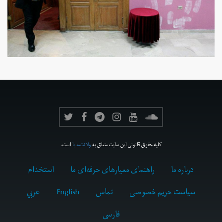
کلیه حقوق قانونی این سایت متعلق به
ولانت‌مدیا
است.
درباره ما
راهنمای معیارهای حرفه‌ای ما
استخدام
سیاست حریم خصوصی
تماس
English
عربي
فارسى