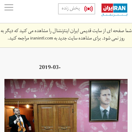
Skip
oggle
پخش زنده
to
ation
main
content
شما صفحه ای از سایت قدیمی ایران اینترنشنال را مشاهده می کنید که دیگر به
روز نمی شود. برای مشاهده سایت جدید به
iranintl.com
مراجعه کنید.
2019-03-
5z_125054180_rc1a4dd2ee00_rtrmadp_3_mideast-
crisis-syria-timeline.jpg