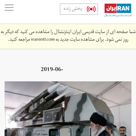
Skip
oggle
پخش زنده
to
ation
main
content
شما صفحه ای از سایت قدیمی ایران اینترنشنال را مشاهده می کنید که دیگر به
روز نمی شود. برای مشاهده سایت جدید به
iranintl.com
مراجعه کنید.
2019-06-
2z_133993551_rc1f217d1ae0_rtrmadp_3_mideast-
iran-usa.jpg