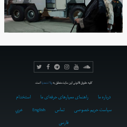
کلیه حقوق قانونی این سایت متعلق به
ولانت‌مدیا
است.
درباره ما
راهنمای معیارهای حرفه‌ای ما
استخدام
سیاست حریم خصوصی
تماس
English
عربي
فارسى