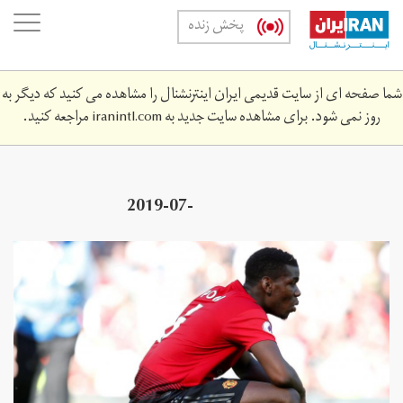
Skip
oggle
پخش زنده
to
ation
main
content
شما صفحه ای از سایت قدیمی ایران اینترنشنال را مشاهده می کنید که دیگر به
روز نمی شود. برای مشاهده سایت جدید به
iranintl.com
مراجعه کنید.
2019-07-
000z_164994220_rc135f053950_rtrmadp_3_soccer-
england-mun-pogba.jpg