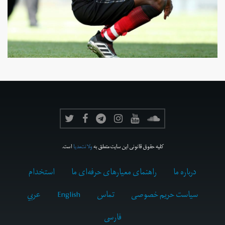
کلیه حقوق قانونی این سایت متعلق به
ولانت‌مدیا
است.
درباره ما
راهنمای معیارهای حرفه‌ای ما
استخدام
سیاست حریم خصوصی
تماس
English
عربي
فارسى