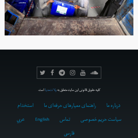
کلیه حقوق قانونی این سایت متعلق به
ولانت‌مدیا
است.
درباره ما
راهنمای معیارهای حرفه‌ای ما
استخدام
سیاست حریم خصوصی
تماس
English
عربي
فارسى