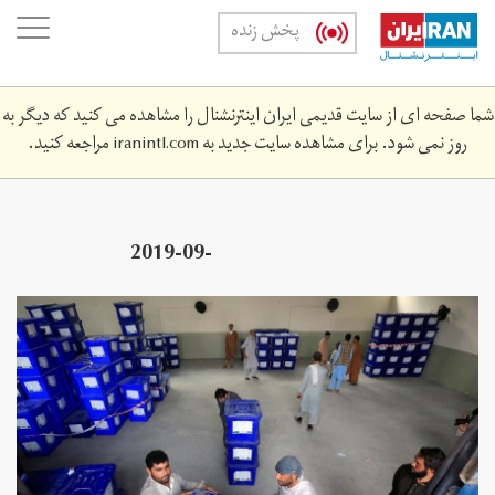
Skip
oggle
پخش زنده
to
ation
main
content
شما صفحه ای از سایت قدیمی ایران اینترنشنال را مشاهده می کنید که دیگر به
روز نمی شود. برای مشاهده سایت جدید به
iranintl.com
مراجعه کنید.
2019-09-
963770275_rc1ea6a761c0_rtrmadp_3_afghanistan-
election.jpg