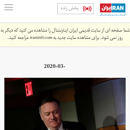
Skip
oggle
پخش زنده
to
ation
main
content
شما صفحه ای از سایت قدیمی ایران اینترنشنال را مشاهده می کنید که دیگر به
روز نمی شود. برای مشاهده سایت جدید به
iranintl.com
مراجعه کنید.
2020-03-
52301z_1945592615_rc2rdf90u4fd_rtrmadp_3_usa-
afghanistan-pompeo.jpg