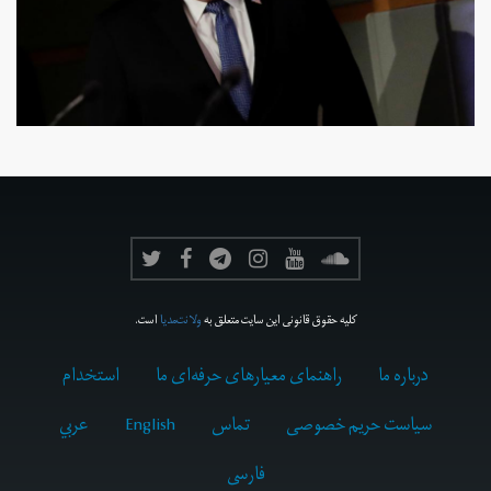
کلیه حقوق قانونی این سایت متعلق به
ولانت‌مدیا
است.
درباره ما
راهنمای معیارهای حرفه‌ای ما
استخدام
سیاست حریم خصوصی
تماس
English
عربي
فارسى