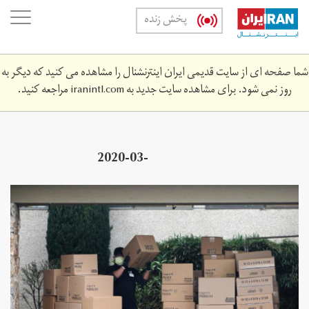
Skip
oggle
پخش زنده
to
ation
main
content
شما صفحه ای از سایت قدیمی ایران اینترنشنال را مشاهده می کنید که دیگر به
روز نمی شود. برای مشاهده سایت جدید به
iranintl.com
مراجعه کنید.
2020-03-
930z_198880735_rc2ehf92q3e2_rtrmadp_3_health-
coronavirus-usa.jpg