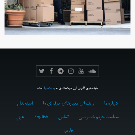
کلیه حقوق قانونی این سایت متعلق به
ولانت‌مدیا
است.
درباره ما
راهنمای معیارهای حرفه‌ای ما
استخدام
سیاست حریم خصوصی
تماس
English
عربي
فارسى