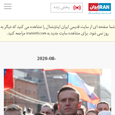
Skip
oggle
پخش زنده
to
ation
main
content
شما صفحه ای از سایت قدیمی ایران اینترنشنال را مشاهده می کنید که دیگر به
روز نمی شود. برای مشاهده سایت جدید به
iranintl.com
مراجعه کنید.
2020-08-
943z_1915315782_rc20li91fhy0_rtrmadp_3_russia-
politics-navalny-kremlin.jpg