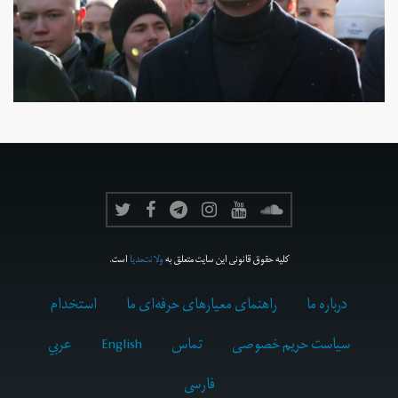
کلیه حقوق قانونی این سایت متعلق به
ولانت‌مدیا
است.
درباره ما
راهنمای معیارهای حرفه‌ای ما
استخدام
سیاست حریم خصوصی
تماس
English
عربي
فارسى