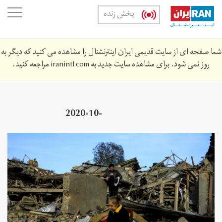
Skip
oggle
پخش زنده
to
ation
main
content
شما صفحه ای از سایت قدیمی ایران اینترنشنال را مشاهده می کنید که دیگر به
روز نمی شود. برای مشاهده سایت جدید به
iranintl.com
مراجعه کنید.
2020-10-
7z_2052394799_rc2ggj9716tt_rtrmadp_3_armenia-
azerbaijan.jpg