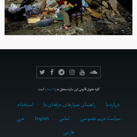
کلیه حقوق قانونی این سایت متعلق به
ولانت‌مدیا
است.
درباره ما
راهنمای معیارهای حرفه‌ای ما
استخدام
سیاست حریم خصوصی
تماس
English
عربي
فارسى