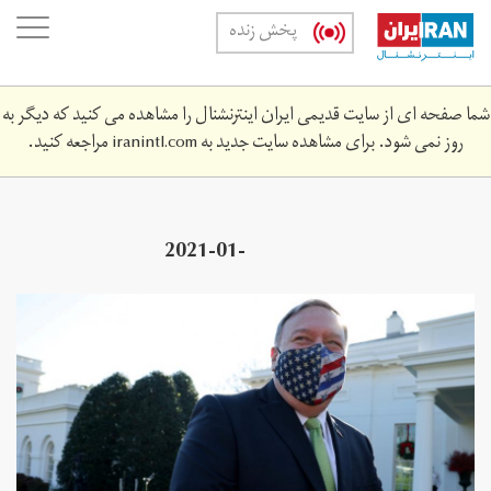
Skip
oggle
پخش زنده
to
ation
main
content
شما صفحه ای از سایت قدیمی ایران اینترنشنال را مشاهده می کنید که دیگر به
روز نمی شود. برای مشاهده سایت جدید به
iranintl.com
مراجعه کنید.
2021-01-
04941z_1911108252_rc206l96u8e9_rtrmadp_3_usa-
iran-pompeo.jpg