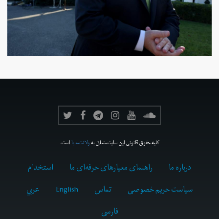
کلیه حقوق قانونی این سایت متعلق به
ولانت‌مدیا
است.
درباره ما
راهنمای معیارهای حرفه‌ای ما
استخدام
سیاست حریم خصوصی
تماس
English
عربي
فارسى