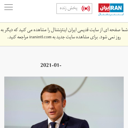
Skip
oggle
پخش زنده
to
ation
main
content
شما صفحه ای از سایت قدیمی ایران اینترنشنال را مشاهده می کنید که دیگر به
روز نمی شود. برای مشاهده سایت جدید به
iranintl.com
مراجعه کنید.
2021-01-
033z_1800055595_rc2zel9vf8vx_rtrmadp_3_france-
businesses-macron_0.jpg