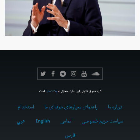
کلیه حقوق قانونی این سایت متعلق به
ولانت‌مدیا
است.
درباره ما
راهنمای معیارهای حرفه‌ای ما
استخدام
سیاست حریم خصوصی
تماس
English
عربي
فارسى