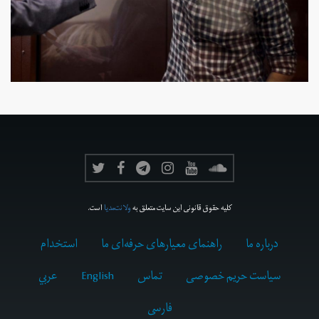
کلیه حقوق قانونی این سایت متعلق به
ولانت‌مدیا
است.
درباره ما
راهنمای معیارهای حرفه‌ای ما
استخدام
سیاست حریم خصوصی
تماس
English
عربي
فارسى