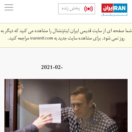
Skip
oggle
پخش زنده
to
ation
main
content
شما صفحه ای از سایت قدیمی ایران اینترنشنال را مشاهده می کنید که دیگر به
روز نمی شود. برای مشاهده سایت جدید به
iranintl.com
مراجعه کنید.
2021-02-
55z_1562587017_rc2awl996vv9_rtrmadp_3_russia-
politics-navalny.jpg