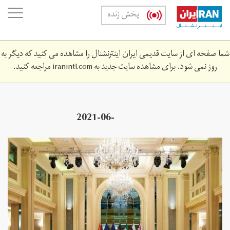
Skip
oggle
پخش زنده
to
ation
main
content
شما صفحه ای از سایت قدیمی ایران اینترنشنال را مشاهده می کنید که دیگر به
روز نمی شود. برای مشاهده سایت جدید به
iranintl.com
مراجعه کنید.
2021-06-
02239z_847708972_rc2wxn9oymoj_rtrmadp_3_iran-
nuclear-sanctions.jpg