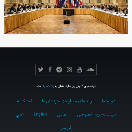
کلیه حقوق قانونی این سایت متعلق به
ولانت‌مدیا
است.
درباره ما
راهنمای معیارهای حرفه‌ای ما
استخدام
سیاست حریم خصوصی
تماس
English
عربي
فارسى