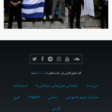
کلیه حقوق قانونی این سایت متعلق به
ولانت‌مدیا
است.
درباره ما
راهنمای معیارهای حرفه‌ای ما
استخدام
سیاست حریم خصوصی
تماس
English
عربي
فارسى