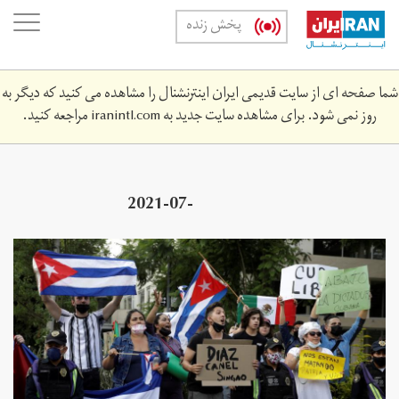
Skip
oggle
پخش زنده
to
ation
main
content
شما صفحه ای از سایت قدیمی ایران اینترنشنال را مشاهده می کنید که دیگر به
روز نمی شود. برای مشاهده سایت جدید به
iranintl.com
مراجعه کنید.
2021-07-
533z_1122644132_rc25jo9aw33t_rtrmadp_3_cuba-
unrest-mexico.jpg