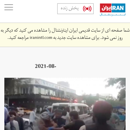
Skip
oggle
پخش زنده
to
ation
main
content
شما صفحه ای از سایت قدیمی ایران اینترنشنال را مشاهده می کنید که دیگر به
روز نمی شود. برای مشاهده سایت جدید به
iranintl.com
مراجعه کنید.
2021-08-
559306901_rc22dp9z6iv3_rtrmadp_3_afghanistan-
conflict.jpg