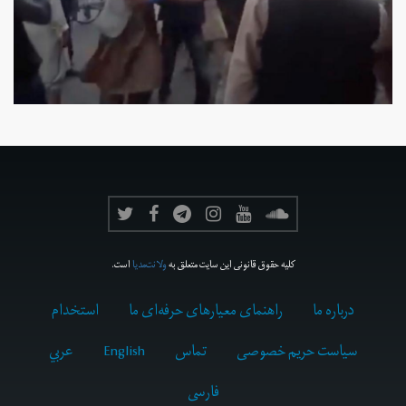
کلیه حقوق قانونی این سایت متعلق به
ولانت‌مدیا
است.
درباره ما
راهنمای معیارهای حرفه‌ای ما
استخدام
سیاست حریم خصوصی
تماس
English
عربي
فارسى