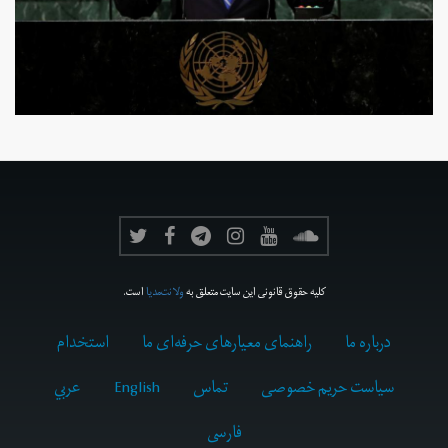
کلیه حقوق قانونی این سایت متعلق به
ولانت‌مدیا
است.
درباره ما
راهنمای معیارهای حرفه‌ای ما
استخدام
سیاست حریم خصوصی
تماس
English
عربي
فارسى