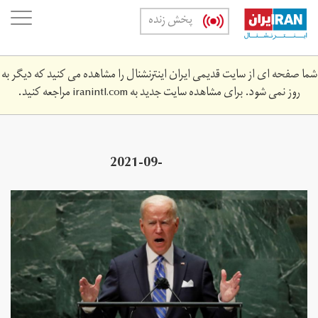
Skip
oggle
پخش زنده
to
ation
main
content
شما صفحه ای از سایت قدیمی ایران اینترنشنال را مشاهده می کنید که دیگر به
روز نمی شود. برای مشاهده سایت جدید به
iranintl.com
مراجعه کنید.
2021-09-
143516z_1427140323_rc2eup9blt5n_rtrmadp_3_un-
assembly-biden.jpg