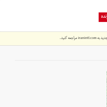
ده
دید به
iranintl.com
مراجعه کنید.