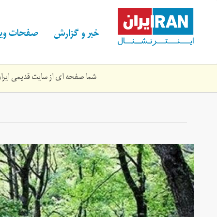
Skip
to
main
خبر و گزارش
صفحات ویژ
content
شما صفحه ای از سایت قدیمی ایران 