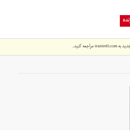
ده
دید به
iranintl.com
مراجعه کنید.