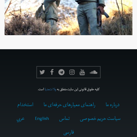
کلیه حقوق قانونی این سایت متعلق به
ولانت‌مدیا
است.
درباره ما
راهنمای معیارهای حرفه‌ای ما
استخدام
سیاست حریم خصوصی
تماس
English
عربي
فارسى