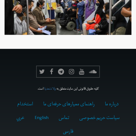
کلیه حقوق قانونی این سایت متعلق به
ولانت‌مدیا
است.
درباره ما
راهنمای معیارهای حرفه‌ای ما
استخدام
سیاست حریم خصوصی
تماس
English
عربي
فارسى