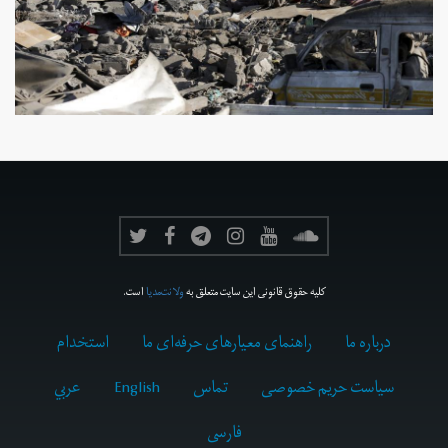
کلیه حقوق قانونی این سایت متعلق به
ولانت‌مدیا
است.
درباره ما
راهنمای معیارهای حرفه‌ای ما
استخدام
سیاست حریم خصوصی
تماس
English
عربي
فارسى