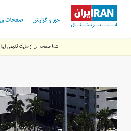
Skip
to
main
خبر و گزارش
صفحات ویژ
content
شما صفحه ای از سایت قدیمی ایران 