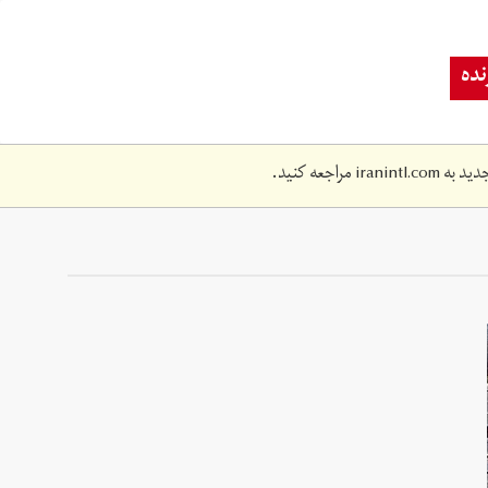
ده
دید به
iranintl.com
مراجعه کنید.