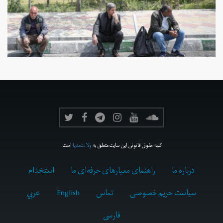
کلیه حقوق قانونی این سایت متعلق به
ولانت‌مدیا
است.
درباره ما
راهنمای معیارهای حرفه‌ای ما
استخدام
سیاست حریم خصوصی
تماس
English
عربي
فارسى