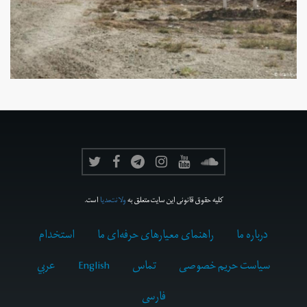
کلیه حقوق قانونی این سایت متعلق به
ولانت‌مدیا
است.
درباره ما
راهنمای معیارهای حرفه‌ای ما
استخدام
سیاست حریم خصوصی
تماس
English
عربي
فارسى