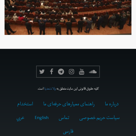
کلیه حقوق قانونی این سایت متعلق به
ولانت‌مدیا
است.
درباره ما
راهنمای معیارهای حرفه‌ای ما
استخدام
سیاست حریم خصوصی
تماس
English
عربي
فارسى