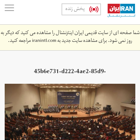
Skip
oggle
پخش زنده
to
ation
main
content
شما صفحه ای از سایت قدیمی ایران اینترنشنال را مشاهده می کنید که دیگر به
روز نمی شود. برای مشاهده سایت جدید به
iranintl.com
مراجعه کنید.
45b6e731-d222-4ae2-85d9-
b86025bef071_cx0_cy9_cw0_w1023_r1_s.jpg