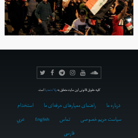
کلیه حقوق قانونی این سایت متعلق به
ولانت‌مدیا
است.
درباره ما
راهنمای معیارهای حرفه‌ای ما
استخدام
سیاست حریم خصوصی
تماس
English
عربي
فارسى