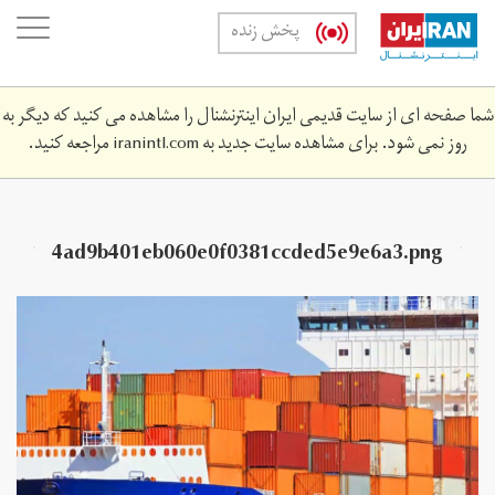
Skip
oggle
پخش زنده
to
ation
main
content
شما صفحه ای از سایت قدیمی ایران اینترنشنال را مشاهده می کنید که دیگر به
روز نمی شود. برای مشاهده سایت جدید به
iranintl.com
مراجعه کنید.
4ad9b401eb060e0f0381ccded5e9e6a3.png