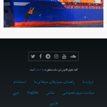
کلیه حقوق قانونی این سایت متعلق به
ولانت‌مدیا
است.
درباره ما
راهنمای معیارهای حرفه‌ای ما
استخدام
سیاست حریم خصوصی
تماس
English
عربي
فارسى