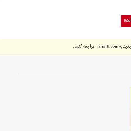
ده
دید به
iranintl.com
مراجعه کنید.