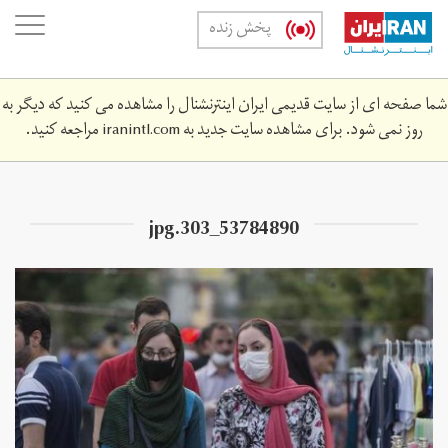
Skip
oggle
پخش زنده
to
ation
main
content
شما صفحه ای از سایت قدیمی ایران اینترنشنال را مشاهده می کنید که دیگر به
روز نمی شود. برای مشاهده سایت جدید به
iranintl.com
مراجعه کنید.
53784890_303.jpg