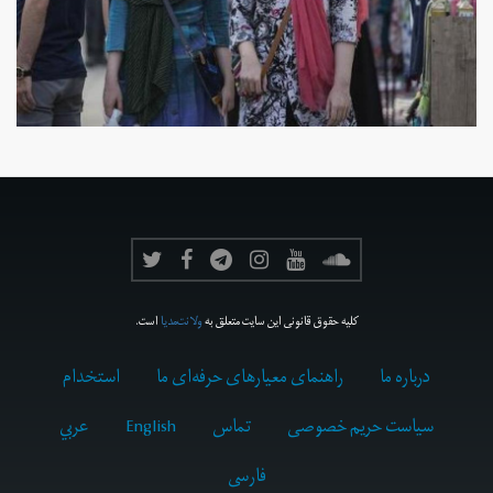
کلیه حقوق قانونی این سایت متعلق به
ولانت‌مدیا
است.
درباره ما
راهنمای معیارهای حرفه‌ای ما
استخدام
سیاست حریم خصوصی
تماس
English
عربي
فارسى